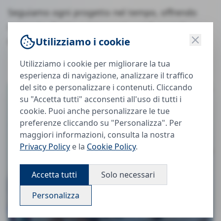
Seguiamo ogni progetto nel tempo, offrendo
supporto diretto e interventi rapidi quando
Utilizziamo i cookie
serve.
Utilizziamo i cookie per migliorare la tua
esperienza di navigazione, analizzare il traffico
del sito e personalizzare i contenuti. Cliccando
su "Accetta tutti" acconsenti all'uso di tutti i
cookie. Puoi anche personalizzare le tue
preferenze cliccando su "Personalizza". Per
maggiori informazioni, consulta la nostra
Privacy Policy
e la
Cookie Policy
.
Accetta tutti
Solo necessari
Personalizza
Soluzioni su misura, costruite insieme